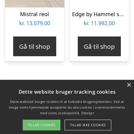
Mistral reol
Edge by Hammel skænk 20
kr.
13.079,00
kr.
11.992,00
Gå til shop
Gå til shop
×
Varekategorier
Dette website bruger tracking cookies
Produkter
Dette websted bruger cookies til at forbedre brugeroplevelsen. Ved at
bruge vores hjemmeside accepterer du alle cookies i overensstemmelse
med vores cookiepolitik.
Detaljer
Copyright 2026 - Pilanto Aps
TILLAD COOKIES
TILLAD IKKE COOKIES
Forside
Om / kontakt
Blog
Betingelser