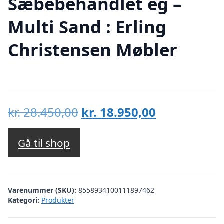
Sæbebehandlet eg –
Multi Sand : Erling
Christensen Møbler
Den
Den
kr.
28.450,00
kr.
18.950,00
oprindelige
aktuelle
pris
pris
Gå til shop
var:
er:
kr. 28.450,00.
kr. 18.950,00
Varenummer (SKU):
8558934100111897462
Kategori:
Produkter