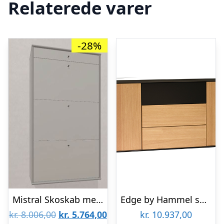
Relaterede varer
-28%
Mistral Skoskab med 4 skuffer – Lys grå 85 Lys grå : Erling Christensen Møbler
Edge by Hammel skænk 4
Den
Den
kr.
8.006,00
kr.
5.764,00
kr.
10.937,00