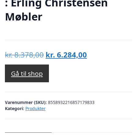
: Erling Christensen
Møbler
Den
Den
kr.
8.378,00
kr.
6.284,00
oprindelige
aktuelle
pris
pris
Gå til shop
var:
er:
kr. 8.378,00.
kr. 6.284,00.
Varenummer (SKU):
8558932216857179833
Kategori:
Produkter