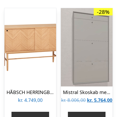
-28%
HÃBSCH HERRINGBONE SKÆNK / EGETRÆ NATUR – 100
Mistral Skoskab med 4 skuffer – Lys grå 85 Lys grå : Erling Christensen Møbler
Den
D
kr.
4.749,00
kr.
8.006,00
kr.
5.764,00
oprindelige
ak
pris
pr