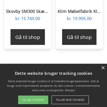
Skovby SM300 Skænk
Klim Møbelfabrik Klim Furniture Skænk N400 – Flere varianter : Erling Christensen Møbler : Erling Christensen Møbler
kr.
15.749,00
kr.
19.995,00
Gå til shop
Gå til shop
×
Varekategorier
Dette website bruger tracking cookies
Produkter
Dette websted bruger cookies til at forbedre brugeroplevelsen. Ved at
bruge vores hjemmeside accepterer du alle cookies i overensstemmelse
med vores cookiepolitik.
Detaljer
Copyright 2026 - Pilanto Aps
TILLAD COOKIES
TILLAD IKKE COOKIES
Forside
Om / kontakt
Blog
Betingelser