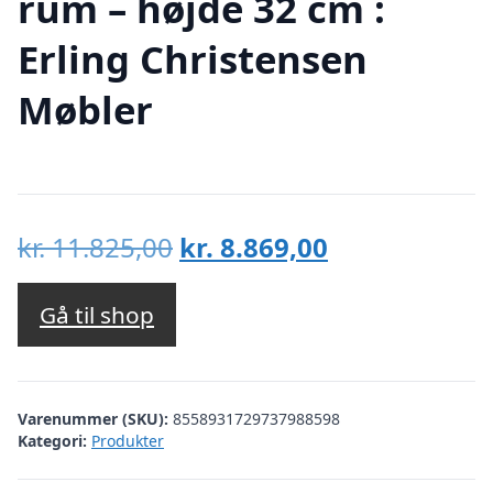
rum – højde 32 cm :
Erling Christensen
Møbler
Den
Den
kr.
11.825,00
kr.
8.869,00
oprindelige
aktuelle
pris
pris
Gå til shop
var:
er:
kr. 11.825,00.
kr. 8.869,00.
Varenummer (SKU):
8558931729737988598
Kategori:
Produkter