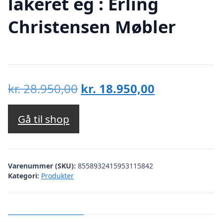
lakeret eg : Erling
Christensen Møbler
Den
Den
kr.
28.950,00
kr.
18.950,00
oprindelige
aktuelle
pris
pris
Gå til shop
var:
er:
kr. 28.950,00.
kr. 18.950,00
Varenummer (SKU):
8558932415953115842
Kategori:
Produkter