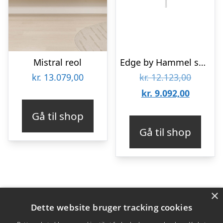
Mistral reol
Edge by Hammel skænk på ben med 4 låger : Erling Christensen Møbler
Den
kr.
13.079,00
kr.
12.123,00
Den
oprinde
kr.
9.092,00
aktuelle
pris
Gå til shop
pris
var:
Gå til shop
er:
kr. 12.1
kr. 9.09
×
Varekategorier
Dette website bruger tracking cookies
Produkter