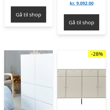
Den
oprinde
kr.
9.092,00
aktuelle
pris
Gå til shop
pris
var:
Gå til shop
er:
kr. 12.1
kr. 9.09
-28%