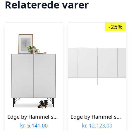
Relaterede varer
-25%
Edge by Hammel skænk 2
Edge by Hammel skænk på ben med 4 låger : Erling Christensen Møbler
Den
kr.
5.141,00
kr.
12.123,00