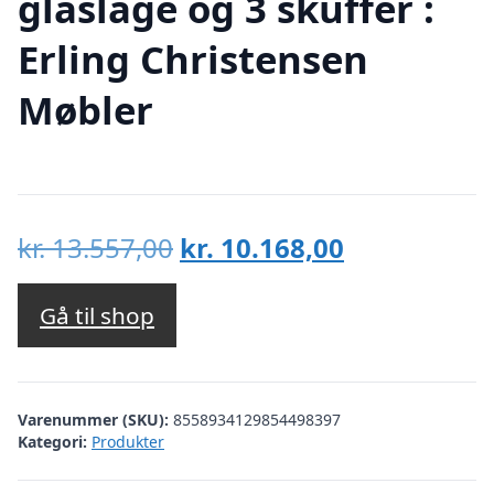
glaslåge og 3 skuffer :
Erling Christensen
Møbler
Den
Den
kr.
13.557,00
kr.
10.168,00
oprindelige
aktuelle
pris
pris
Gå til shop
var:
er:
kr. 13.557,00.
kr. 10.168,00
Varenummer (SKU):
8558934129854498397
Kategori:
Produkter