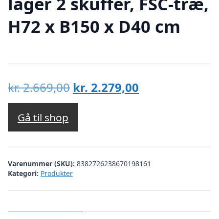
låger 2 skuffer, FSC-træ,
H72 x B150 x D40 cm
Den
Den
kr.
2.669,00
kr.
2.279,00
oprindelige
aktuelle
pris
pris
Gå til shop
var:
er:
kr. 2.669,00.
kr. 2.279,00.
Varenummer (SKU):
8382726238670198161
Kategori:
Produkter