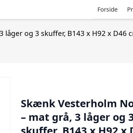
Forside
P
 låger og 3 skuffer, B143 x H92 x D46 c
Skænk Vesterholm No
– mat grå, 3 låger og 
skuffer, B143 x H92 x