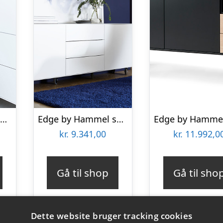
Edge by Hammel skænk 16
Edge by Hammel skænk
kr.
9.341,00
kr.
11.992,0
Gå til shop
Gå til sho
Dette website bruger tracking cookies