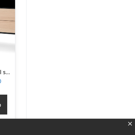
Edge by Hammel skænk 20
0
p
×