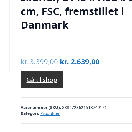
cm, FSC, fremstillet i
Danmark
Den
Den
kr.
3.399,00
kr.
2.639,00
oprindelige
aktuelle
pris
pris
Gå til shop
var:
er:
kr. 3.399,00.
kr. 2.639,
Varenummer (SKU):
8382723621513749171
Kategori:
Produkter