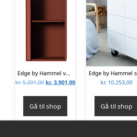
Edge by Hammel væghængt skab med glaslåge : Erling Christensen Møbler
Den
Den
kr.
5.201,00
kr.
3.901,00
kr.
10.253,00
oprindelige
aktuelle
pris
pris
Gå til shop
Gå til shop
var:
er:
kr. 5.201,00.
kr. 3.901,00.