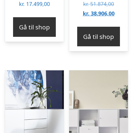
Den
kr.
17.499,00
kr.
51.874,00
oprinde
Den
kr.
38.906,00
pris
aktuell
Gå til shop
var:
pris
Gå til shop
kr. 51.8
er:
kr. 38.9