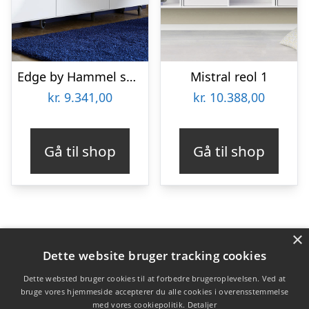
Edge by Hammel skænk
Mistral reol 1
kr.
9.341,00
kr.
10.388,00
Gå til shop
Gå til shop
×
Varekategorier
Dette website bruger tracking cookies
Produkter
Dette websted bruger cookies til at forbedre brugeroplevelsen. Ved at
bruge vores hjemmeside accepterer du alle cookies i overensstemmelse
med vores cookiepolitik.
Detaljer