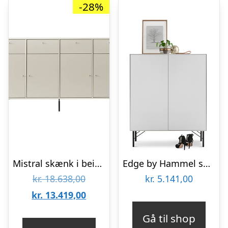
-28%
Mistral skænk i beige : Erling Christensen Møbler
Edge by Hammel skænk 2
Den
kr.
18.638,00
kr.
5.141,00
oprindelige
Den
kr.
13.419,00
pris
aktuelle
Gå til shop
var:
pris